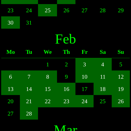
23
24
25
26
27
28
29
30
31
Feb
Mo
Tu
We
Th
Fr
Sa
Su
1
2
3
4
5
6
7
8
9
10
11
12
13
14
15
16
17
18
19
20
21
22
23
24
25
26
27
28
Mar