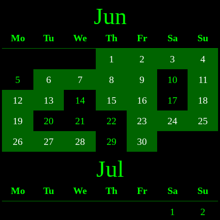
Jun
Mo
Tu
We
Th
Fr
Sa
Su
1
2
3
4
5
6
7
8
9
10
11
12
13
14
15
16
17
18
19
20
21
22
23
24
25
26
27
28
29
30
Jul
Mo
Tu
We
Th
Fr
Sa
Su
1
2